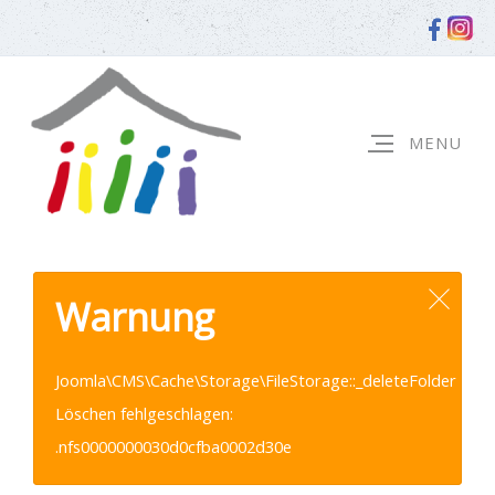
Warnung
Joomla\CMS\Cache\Storage\FileStorage::_deleteFolder
Löschen fehlgeschlagen:
.nfs0000000030d0cfba0002d30e